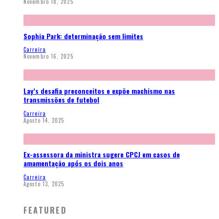
Novembro 18, 2025
Sophia Park: determinação sem limites
Carreira
Novembro 16, 2025
Lay’s desafia preconceitos e expõe machismo nas
transmissões de futebol
Carreira
Agosto 14, 2025
Ex-assessora da ministra sugere CPCJ em casos de
amamentação após os dois anos
Carreira
Agosto 13, 2025
FEATURED