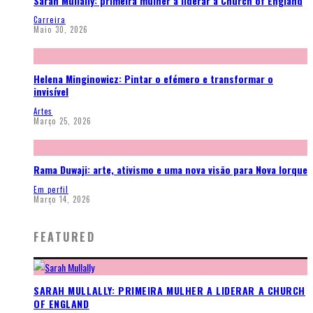
Sarah Mullally: primeira mulher a liderar a Church of England
Carreira
Maio 30, 2026
Helena Minginowicz: Pintar o efémero e transformar o
invisível
Artes
Março 25, 2026
Rama Duwaji: arte, ativismo e uma nova visão para Nova Iorque
Em perfil
Março 14, 2026
FEATURED
SARAH MULLALLY: PRIMEIRA MULHER A LIDERAR A CHURCH
OF ENGLAND