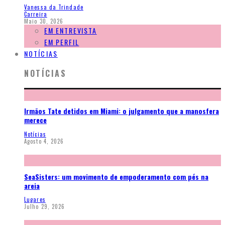
Vanessa da Trindade
Carreira
Maio 30, 2026
EM ENTREVISTA
EM PERFIL
NOTÍCIAS
NOTÍCIAS
Irmãos Tate detidos em Miami: o julgamento que a manosfera
merece
Notícias
Agosto 4, 2026
SeaSisters: um movimento de empoderamento com pés na
areia
Lugares
Julho 29, 2026