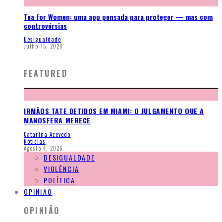
Tea for Women: uma app pensada para proteger — mas com
controvérsias
Desigualdade
Julho 15, 2026
FEATURED
IRMÃOS TATE DETIDOS EM MIAMI: O JULGAMENTO QUE A
MANOSFERA MERECE
Catarina Azevedo
Notícias
Agosto 4, 2026
DESIGUALDADE
VIOLÊNCIA
POLÍTICA
OPINIÃO
OPINIÃO